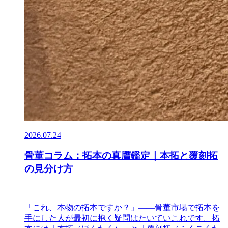
2026.07.24
骨董コラム：拓本の真贋鑑定｜本拓と覆刻拓
の見分け方
「これ、本物の拓本ですか？」——骨董市場で拓本を
手にした人が最初に抱く疑問はたいていこれです。拓