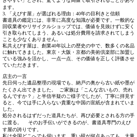
きやすい」とされ、驚くような高値で取引されることがあり
ます。
3. 「えびす屋」が選ばれる理由：40年の目利きと信頼
書道具の鑑定には、非常に高度な知識が必要です。一般的な
回収業者やリサイクルショップでは、価値を見抜けずに安く
引き取られてしまう、あるいは処分費用を請求されてしまう
ことも少なくありません。
私共えびす屋は、創業40年以上の歴史の中で、数多くの名品
に触れてきました。東京・大阪・京都の美術倶楽部に加盟し
ている強みを活かし、一点一点、その価値を正しく評価させ
ていただきます。
店主の一言
先日伺った遺品整理の現場でも、納戸の奥から古い紙や墨が
たくさん出てきました。 ご家族は「こんな古いもの、売れ
るんですか？」と半信半疑のご様子でしたが、丁寧に拝見す
ると、今では手に入らない貴重な中国の宣紙が含まれていま
した。
処分されるはずだった道具たちが、再び必要とされる方の手
に渡る。 そのお手伝いができるのが、書道具専門のえび
す屋の誇りです。
私は全国どこへでも伺います。重い硯が何点あっても、大量