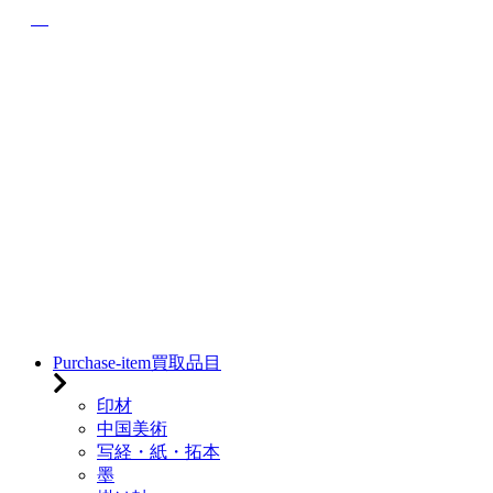
Purchase-item
買取品目
印材
中国美術
写経・紙・拓本
墨