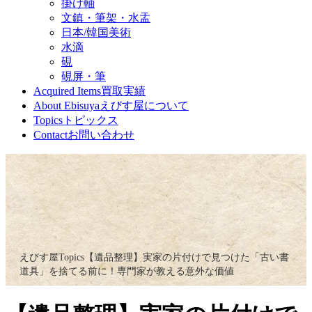
掛け軸
文鎮・筆架・水盂
日本/韓国美術
水滴
硯
硯屏・筆
Acquired Items
買取実績
About Ebisuya
えびす屋について
Topics
トピックス
Contact
お問い合わせ
えびす屋
Topics
【遺品整理】実家の片付けで見つけた「古い書
道具」を捨てる前に！専門家が教える意外な価値