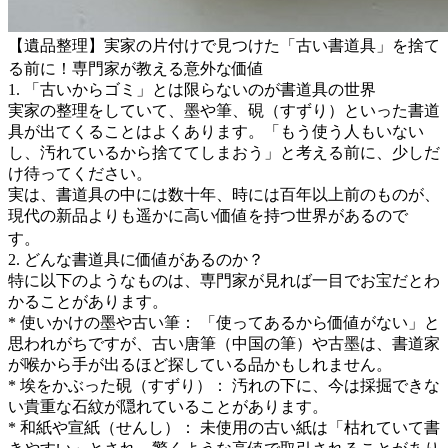
【遺品整理】実家の片付けで見つけた「古い書道具」を捨て
る前に！専門家が教える意外な価値
1. 「古いからゴミ」とは限らないのが書道具の世界
実家の整理をしていて、墨や筆、硯（すずり）といった書道
具が出てくることはよくあります。「もう使う人もいない
し、汚れているから捨ててしまおう」と考える前に、少しだ
け待ってください。
実は、書道具の中には数十年、時には百年以上前のものが、
現代の新品よりも遥かに高い価値を持つ世界があるので
す。
2. どんな書道具に価値があるのか？
特に以下のようなものは、専門家が見れば一目でお宝だとわ
かることがあります。
* 使いかけの墨や古い筆： 「使ってあるから価値がない」と
思われがちですが、古い唐筆（中国の筆）や古墨は、書道家
が喉から手が出るほど探している品かもしれません。
* 埃をかぶった硯（すずり）： 汚れの下に、今は採掘できな
い貴重な石紋が隠れていることがあります。
* 和紙や宣紙（せんし）： 未使用の古い紙は「枯れていて書