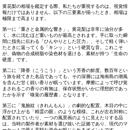
黄花梨の相場を鑑定する際、私たちが重視するのは、視覚情
報だけではありません。以下の三要素が揃ったとき、相場は
極限まで高まります。
第一に「重さと金属的な響き」。黄花梨は非常に油分が多
く、水に沈むほど重いものが最高とされます。手に取った瞬
間に指先に伝わる「ひんやりとした圧力」、そして軽く弾い
たときに返ってくる「キンッ」という硬質な音。これこそ
が、偽物の合成樹脂や染色材を退ける、素材が持つ「生命の
硬度」です。
第二に「降香（こうこう）」という芳香の鮮度。数百年とい
う旅を経てきた名品であっても、その深層には海南島の潮風
を含んだ甘く鋭い香りが眠っています。摩擦によって呼び覚
まされるこの香りの有無は、保存状態がいかに理想的であっ
たかを示す「嗅覚の履歴書」となります。
第三に「鬼臉紋（きれんもん）」の劇的な配置。木目の中に
浮かび上がる「精霊の眼」のような模様。これが左右対称に
配置されていたり、一つの風景画のように見えたりする品
は、当時の製作者が素材を選び抜いた証拠であり、現代のマ
ーケットで最も高額な資金が投じられるポイントです。