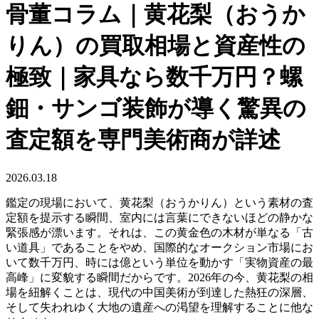
骨董コラム｜黄花梨（おうか
りん）の買取相場と資産性の
極致｜家具なら数千万円？螺
鈿・サンゴ装飾が導く驚異の
査定額を専門美術商が詳述
2026.03.18
鑑定の現場において、黄花梨（おうかりん）という素材の査
定額を提示する瞬間、室内には言葉にできないほどの静かな
緊張感が漂います。それは、この黄金色の木材が単なる「古
い道具」であることをやめ、国際的なオークション市場にお
いて数千万円、時には億という単位を動かす「実物資産の最
高峰」に変貌する瞬間だからです。2026年の今、黄花梨の相
場を紐解くことは、現代の中国美術が到達した熱狂の深層、
そして失われゆく大地の遺産への渇望を理解することに他な