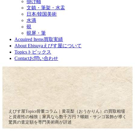
掛け軸
文鎮・筆架・水盂
日本/韓国美術
水滴
硯
硯屏・筆
Acquired Items
買取実績
About Ebisuya
えびす屋について
Topics
トピックス
Contact
お問い合わせ
えびす屋
Topics
骨董コラム｜黄花梨（おうかりん）の買取相場
と資産性の極致｜家具なら数千万円？螺鈿・サンゴ装飾が導く
驚異の査定額を専門美術商が詳述