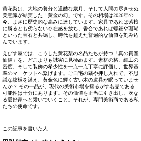
黄花梨は、大地の養分と過酷な歳月、そして人間の尽きせぬ
美意識が結実した「黄金の幻」です。その相場は2026年の
今、まさに歴史的な高みに達しています。家具であれば紫檀
に勝るとも劣らない存在感を放ち、香合であれば螺鈿や珊瑚
といった宝石と共鳴し、時代を超えた普遍的な価値を刻み込
んでいます。
えびす屋では、こうした黄花梨の名品たちが持つ「真の資産
価値」を、どこよりも誠実に見極めます。素材の格、細工の
密度、そして装飾の希少性を一点一点丁寧に評価し、世界基
準のマーケットへ繋げます。ご自宅の蔵や押し入れで、不思
議な紋様を湛え、黄金色に輝く古い木の道具が眠っていませ
んか？ その一品が、現代の美術市場を揺るがす名品である
可能性は十分にあります。その価値を正当に引き出し、次な
る愛好家へと繋いでいくこと。それが、専門美術商である私
たちの使命です。
この記事を書いた人