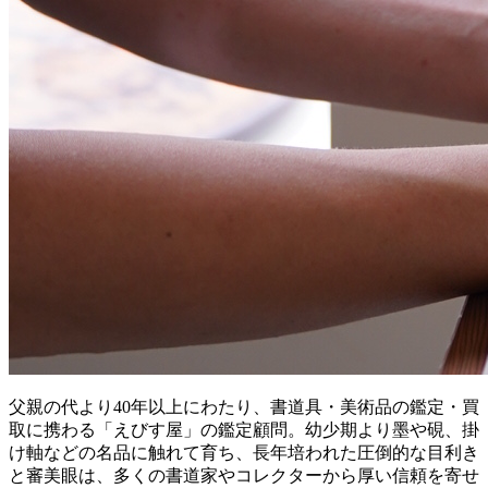
父親の代より40年以上にわたり、書道具・美術品の鑑定・買
取に携わる「えびす屋」の鑑定顧問。幼少期より墨や硯、掛
け軸などの名品に触れて育ち、長年培われた圧倒的な目利き
と審美眼は、多くの書道家やコレクターから厚い信頼を寄せ