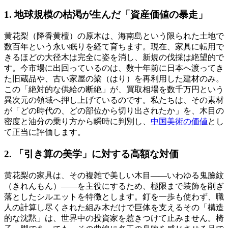
1. 地球規模の枯渇が生んだ「資産価値の暴走」
黄花梨（降香黄檀）の原木は、海南島という限られた土地で
数百年という永い眠りを経て育ちます。現在、家具に転用で
きるほどの大径木は完全に姿を消し、新規の伐採は絶望的で
す。今市場に出回っているのは、数十年前に日本へ渡ってき
た旧蔵品や、古い家屋の梁（はり）を再利用した建材のみ。
この「絶対的な供給の断絶」が、買取相場を数千万円という
異次元の領域へ押し上げているのです。私たちは、その素材
が「どの時代の、どの部位から切り出されたか」を、木目の
密度と油分の乗り方から瞬時に判別し、
中国美術の価値
とし
て正当に評価します。
2. 「引き算の美学」に対する高額な対価
黄花梨の家具は、その複雑で美しい木目――いわゆる鬼臉紋
（きれんもん）――を主役にするため、極限まで装飾を削ぎ
落としたシルエットを特徴とします。釘を一歩も使わず、職
人の計算し尽くされた組み木だけで巨体を支えるその「構造
的な沈黙」は、世界中の投資家を惹きつけて止みません。椅