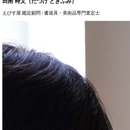
田附 時文
（たづけ ときふみ）
えびす屋 鑑定顧問 / 書道具・美術品専門査定士