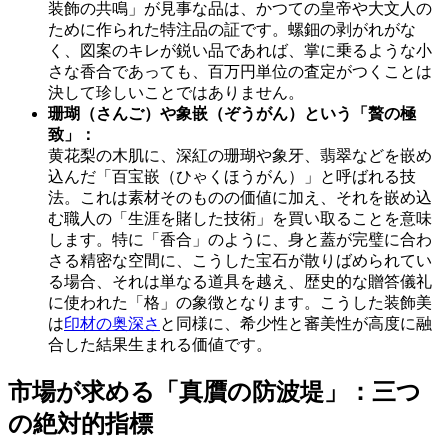
装飾の共鳴」が見事な品は、かつての皇帝や大文人の
ために作られた特注品の証です。螺鈿の剥がれがな
く、図案のキレが鋭い品であれば、掌に乗るような小
さな香合であっても、百万円単位の査定がつくことは
決して珍しいことではありません。
珊瑚（さんご）や象嵌（ぞうがん）という「贅の極
致」：
黄花梨の木肌に、深紅の珊瑚や象牙、翡翠などを嵌め
込んだ「百宝嵌（ひゃくほうがん）」と呼ばれる技
法。これは素材そのものの価値に加え、それを嵌め込
む職人の「生涯を賭した技術」を買い取ることを意味
します。特に「香合」のように、身と蓋が完璧に合わ
さる精密な空間に、こうした宝石が散りばめられてい
る場合、それは単なる道具を越え、歴史的な贈答儀礼
に使われた「格」の象徴となります。こうした装飾美
は
印材の奥深さ
と同様に、希少性と審美性が高度に融
合した結果生まれる価値です。
市場が求める「真贋の防波堤」：三つ
の絶対的指標