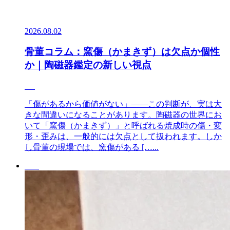
2026.08.02
骨董コラム：窯傷（かまきず）は欠点か個性
か｜陶磁器鑑定の新しい視点
「傷があるから価値がない」——この判断が、実は大
きな間違いになることがあります。陶磁器の世界にお
いて「窯傷（かまきず）」と呼ばれる焼成時の傷・変
形・歪みは、一般的には欠点として扱われます。しか
し骨董の現場では、窯傷がある […...