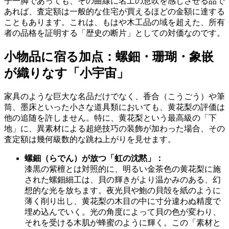
子一脚であっても、その曲線に名工の息吹を感じさせる品で
あれば、査定額は一般的な住宅が買えるほどの金額に達する
こともあります。これは、もはや木工品の域を超えた、所有
者の品格を証明する「歴史の断片」としての対価なのです。
小物品に宿る加点：螺鈿・珊瑚・象嵌
が織りなす「小宇宙」
家具のような巨大な名品だけでなく、香合（こうごう）や筆
筒、墨床といった小さな道具類においても、黄花梨の評価は
他の追随を許しません。特に、黄花梨という最高級の「下
地」に、異素材による超絶技巧の装飾が加わった場合、その
査定額は幾何級数的な跳ね上がりを見せます。
螺鈿（らでん）が放つ「虹の沈黙」：
漆黒の紫檀とは対照的に、明るい金茶色の黄花梨に施
された螺鈿細工は、貝の輝きがより温かみのある、幻
想的な光を放ちます。夜光貝や鮑の貝殻を紙のように
薄く削り出し、黄花梨の木目の中に寸分違わぬ精度で
埋め込んでいく。光の角度によって貝の色が変わり、
それを受ける木肌が蜂蜜のように輝く。この「素材と