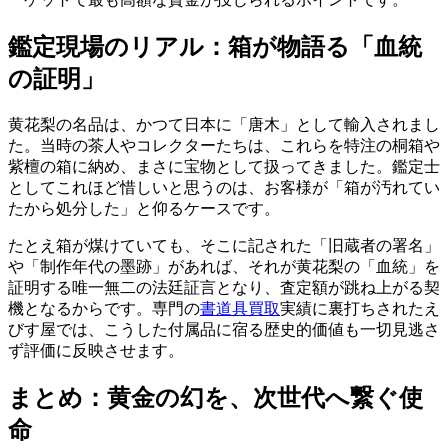
鑑定現場のリアル：箱が物語る「血統
の証明」
黄花梨の名品は、かつて日本に「唐木」として輸入されまし
た。当時の茶人やコレクターたちは、これらを特注の桐箱や
紫檀の箱に納め、まさに宝物として扱ってきました。鑑定士
としてこれほど惜しいと思うのは、お客様が「箱が汚れてい
たから処分した」と仰るケースです。
たとえ箱が煤けていても、そこに記された「旧蔵者の署名」
や「制作年代の墨跡」があれば、それが黄花梨の「血統」を
証明する唯一無二の法廷証言となり、査定額が跳ね上がる契
機となるからです。専門の
書道具買取
実績に裏打ちされたえ
びす屋では、こうした付属品に宿る歴史的価値も一切見逃さ
ず評価に反映させます。
まとめ：黄金の幻を、次世代へ繋ぐ使
命