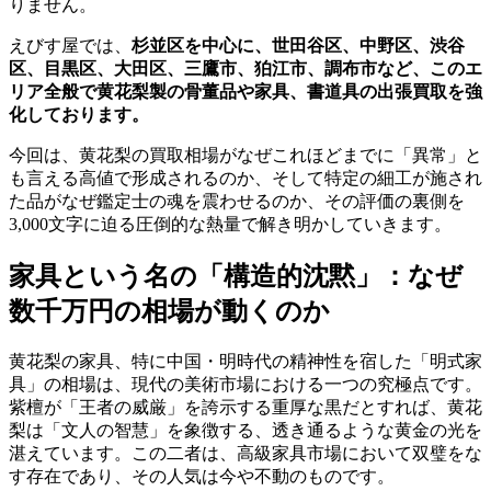
りません。
えびす屋では、
杉並区を中心に、世田谷区、中野区、渋谷
区、目黒区、大田区、三鷹市、狛江市、調布市など、このエ
リア全般で黄花梨製の骨董品や家具、書道具の出張買取を強
化しております。
今回は、黄花梨の買取相場がなぜこれほどまでに「異常」と
も言える高値で形成されるのか、そして特定の細工が施され
た品がなぜ鑑定士の魂を震わせるのか、その評価の裏側を
3,000文字に迫る圧倒的な熱量で解き明かしていきます。
家具という名の「構造的沈黙」：なぜ
数千万円の相場が動くのか
黄花梨の家具、特に中国・明時代の精神性を宿した「明式家
具」の相場は、現代の美術市場における一つの究極点です。
紫檀が「王者の威厳」を誇示する重厚な黒だとすれば、黄花
梨は「文人の智慧」を象徴する、透き通るような黄金の光を
湛えています。この二者は、高級家具市場において双璧をな
す存在であり、その人気は今や不動のものです。