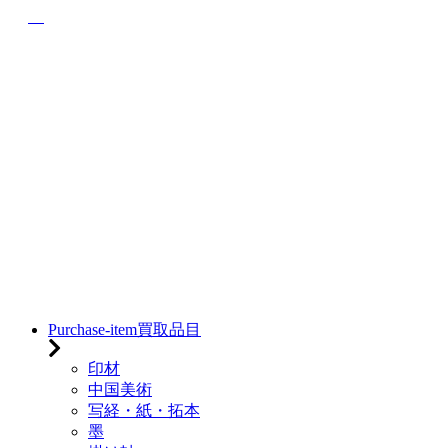
Purchase-item
買取品目
印材
中国美術
写経・紙・拓本
墨