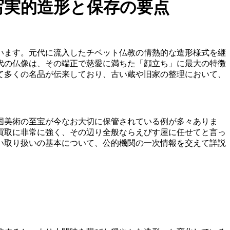
写実的造形と保存の要点
ています。元代に流入したチベット仏教の情熱的な造形様式を継
代の仏像は、その端正で慈愛に満ちた「顔立ち」に最大の特徴
て多くの名品が伝来しており、古い蔵や旧家の整理において、
国美術の至宝が今なお大切に保管されている例が多々ありま
買取に非常に強く、その辺り全般ならえびす屋に任せてと言っ
い取り扱いの基本について、公的機関の一次情報を交えて詳説