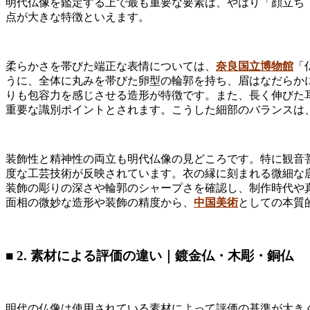
明代仏像を鑑定する上で最も重要な要素は、やはり「顔立ち
点が大きな特徴といえます。
柔らかさを帯びた端正な表情については、
奈良国立博物館
「仏
うに、全体に丸みを帯びた卵型の輪郭を持ち、眉はなだらか
りも包容力を感じさせる造形が特徴です。また、長く伸びた
重要な識別ポイントとされます。こうした細部のバランスは
装飾性と精神性の両立も明代仏像の見どころです。特に観音
度な工芸技術が反映されています。衣の縁に刻まれる微細な
装飾の彫りの深さや輪郭のシャープさを確認し、制作時代や
面相の微妙な造形や装飾の精度から、
中国美術
としての本質
■ 2. 素材による評価の違い｜鍍金仏・木彫・銅仏
明代の仏像は使用されている素材によって評価の基準が大き