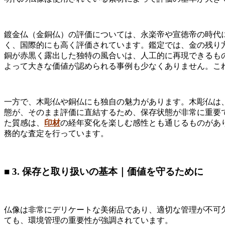
鍍金仏（金銅仏）の評価については、永楽帝や宣徳帝の時代
く、国際的にも高く評価されています。鑑定では、金の残り
銅が赤黒く露出した独特の風合いは、人工的に再現できるも
よって大きな価値が認められる事例も少なくありません。こ
一方で、木彫仏や銅仏にも独自の魅力があります。木彫仏は
態が、そのまま評価に直結するため、保存状態が非常に重要
た質感は、
印材
の経年変化を楽しむ感性とも通じるものがあ
務的な査定を行っています。
■ 3. 保存と取り扱いの基本｜価値を守るために
仏像は非常にデリケートな美術品であり、適切な管理が不可欠です。独立行
ても、環境管理の重要性が強調されています。