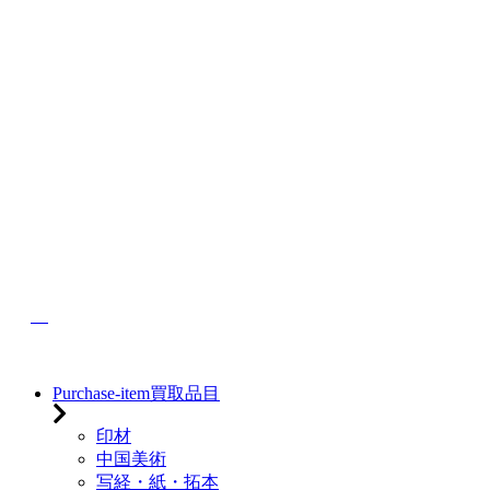
Purchase-item
買取品目
印材
中国美術
写経・紙・拓本