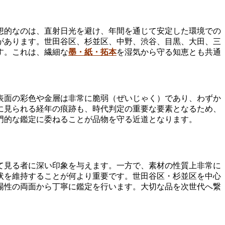
想的なのは、直射日光を避け、年間を通じて安定した環境での
があります。世田谷区、杉並区、中野、渋谷、目黒、大田、三
す。これは、繊細な
墨・紙・拓本
を湿気から守る知恵とも共通
表面の彩色や金層は非常に脆弱（ぜいじゃく）であり、わずか
に見られる経年の痕跡も、時代判定の重要な要素となるため、
門的な鑑定に委ねることが品物を守る近道となります。
て見る者に深い印象を与えます。一方で、素材の性質上非常に
状を維持することが何より重要です。世田谷区・杉並区を中心
場性の両面から丁寧に鑑定を行います。大切な品を次世代へ繋