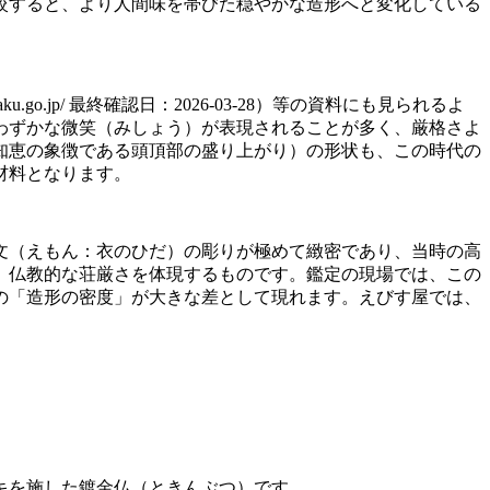
較すると、より人間味を帯びた穏やかな造形へと変化している
u.go.jp/ 最終確認日：2026-03-28）等の資料にも見られるよ
わずかな微笑（みしょう）が表現されることが多く、厳格さよ
知恵の象徴である頭頂部の盛り上がり）の形状も、この時代の
材料となります。
文（えもん：衣のひだ）の彫りが極めて緻密であり、当時の高
、仏教的な荘厳さを体現するものです。鑑定の現場では、この
の「造形の密度」が大きな差として現れます。えびす屋では、
キを施した鍍金仏（ときんぶつ）です。