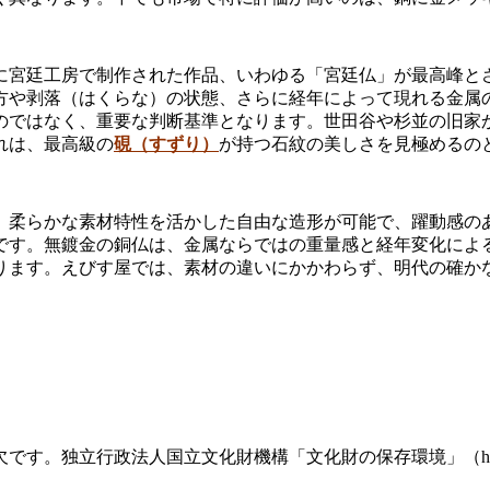
に宮廷工房で制作された作品、いわゆる「宮廷仏」が最高峰と
方や剥落（はくらな）の状態、さらに経年によって現れる金属
のではなく、重要な判断基準となります。世田谷や杉並の旧家
れは、最高級の
硯（すずり）
が持つ石紋の美しさを見極めるの
、柔らかな素材特性を活かした自由な造形が可能で、躍動感の
です。無鍍金の銅仏は、金属ならではの重量感と経年変化によ
ります。えびす屋では、素材の違いにかかわらず、明代の確か
政法人国立文化財機構「文化財の保存環境」（https://www.n