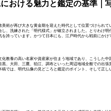
仏像における魅力と鑑定の基準｜
）は仏教美術が再び大きな黄金期を迎えた時代として位置づけられ
合し、洗練された「明代様式」が確立されました。とりわけ明
気を誇っています。かつて日本にも、江戸時代から戦前にかけ
文化教養の高い名家や資産家が住まう地域であり、こうした中
目黒、大田、三鷹、狛江、調布といった周辺地域全般での出張
。本稿では、明代仏像の見どころと鑑定のポイント、そして正し