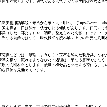
（面部表現）」です。前代である元代までの威圧的な表現と比
教美術用語解説：宋風から宋・元・明へ」（https://www.narahak
に弧を描き、目は静かに伏せられる傾向があります。口元には
耳朶（じだ：耳たぶ）や、端正に整えられた肉髻（にっけい：
、単なる装飾ではなく、時代様式を読み解く上での重要な判断
菩薩像などでは、瓔珞（ようらく：宝石を編んだ装身具）や衣
唐草文様や、流れるようなひだの処理は、単なる意匠ではなく
真贋の判断材料とします。後世の模倣品と比較する際にも、こ
的な価値を見極めています。
く異なります。中でも市場で特に評価が高いのは、銅に金メッ