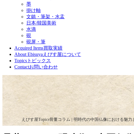
墨
掛け軸
文鎮・筆架・水盂
日本/韓国美術
水滴
硯
硯屏・筆
Acquired Items
買取実績
About Ebisuya
えびす屋について
Topics
トピックス
Contact
お問い合わせ
えびす屋
Topics
骨董コラム | 明時代の中国仏像における魅