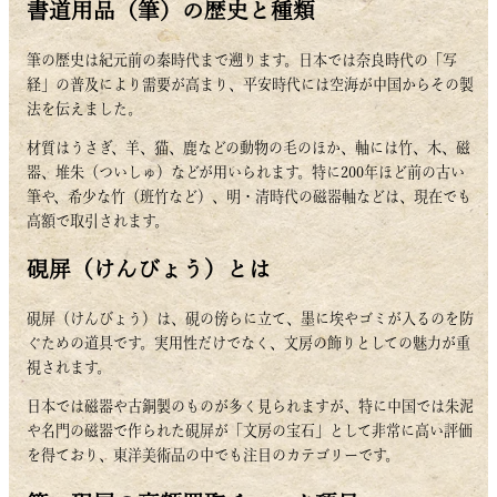
書道用品（筆）の歴史と種類
筆の歴史は紀元前の秦時代まで遡ります。日本では奈良時代の「写
経」の普及により需要が高まり、平安時代には空海が中国からその製
法を伝えました。
材質はうさぎ、羊、猫、鹿などの動物の毛のほか、軸には竹、木、磁
器、堆朱（ついしゅ）などが用いられます。特に200年ほど前の古い
筆や、希少な竹（班竹など）、明・清時代の磁器軸などは、現在でも
高額で取引されます。
硯屏（けんびょう）とは
硯屏（けんびょう）は、硯の傍らに立て、墨に埃やゴミが入るのを防
ぐための道具です。実用性だけでなく、文房の飾りとしての魅力が重
視されます。
日本では磁器や古銅製のものが多く見られますが、特に中国では朱泥
や名門の磁器で作られた硯屏が「文房の宝石」として非常に高い評価
を得ており、東洋美術品の中でも注目のカテゴリーです。