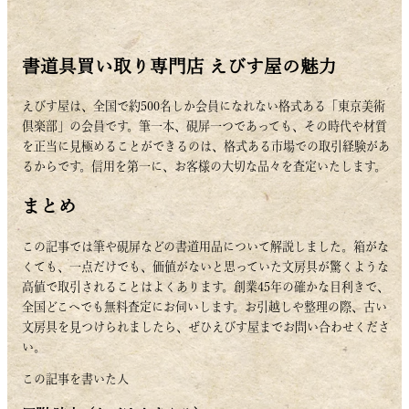
書道具買い取り専門店 えびす屋の魅力
えびす屋は、全国で約500名しか会員になれない格式ある「東京美術
倶楽部」の会員です。筆一本、硯屏一つであっても、その時代や材質
を正当に見極めることができるのは、格式ある市場での取引経験があ
るからです。信用を第一に、お客様の大切な品々を査定いたします。
まとめ
この記事では筆や硯屏などの書道用品について解説しました。箱がな
くても、一点だけでも、価値がないと思っていた文房具が驚くような
高値で取引されることはよくあります。創業45年の確かな目利きで、
全国どこへでも無料査定にお伺いします。お引越しや整理の際、古い
文房具を見つけられましたら、ぜひえびす屋までお問い合わせくださ
い。
この記事を書いた人