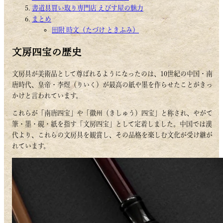
書道具買い取り専門店 えびす屋の魅力
まとめ
田附 時文（たづけ ときふみ）
文房四宝の歴史
文房具が美術品として尊ばれるようになったのは、10世紀の中国・南
唐時代、皇帝・李煜（りいく）が最高の紙や墨を作らせたことがきっ
かけと言われています。
これらが「南唐四宝」や「徽州（きしゅう）四宝」と称され、やがて
筆・墨・硯・紙を指す「文房四宝」として定着しました。中国では漢
代より、これらの文房具を観賞し、その品格を楽しむ文化が受け継が
れています。