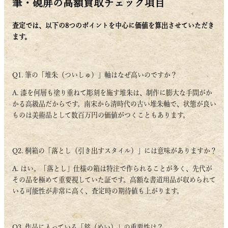
筆・硯屏の高額買取チェック項目
査定では、以下の8つのポイントを中心に価値を算出させていただき
ます。
Q1. 筆の「堆朱（ついしゅ）」軸はなぜ高いのですか？
A. 漆を何層も塗り重ねて彫刻を施す堆朱は、制作に膨大な手間がか
かる高級品だからです。南宋から清時代の古い堆朱軸で、状態が良い
ものは美術品として数百万円の価値がつくこともあります。
Q2. 桐箱の「落とし（引き出すスタイル）」には意味がありますか？
A. はい。「落とし」仕様の箱は特注で作られることが多く、先代が
その品を極めて重要視していた証です。高額な書道用品が収められて
いる可能性が非常に高く、査定時の期待値も上がります。
Q3. 作品に入っている「銘（めい）」の重要性は？