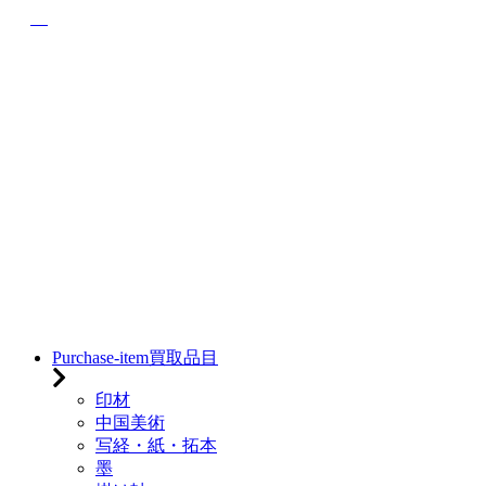
Purchase-item
買取品目
印材
中国美術
写経・紙・拓本
墨