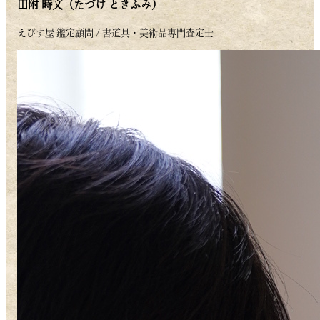
田附 時文
（たづけ ときふみ）
えびす屋 鑑定顧問 / 書道具・美術品専門査定士