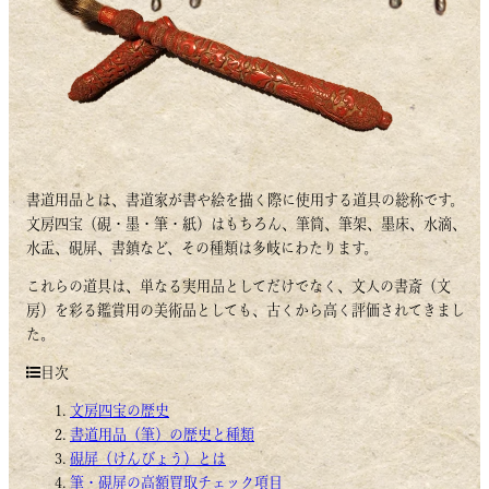
書道用品とは、書道家が書や絵を描く際に使用する道具の総称です。
文房四宝（硯・墨・筆・紙）はもちろん、筆筒、筆架、墨床、水滴、
水盂、硯屏、書鎮など、その種類は多岐にわたります。
これらの道具は、単なる実用品としてだけでなく、文人の書斎（文
房）を彩る鑑賞用の美術品としても、古くから高く評価されてきまし
た。
目次
文房四宝の歴史
書道用品（筆）の歴史と種類
硯屏（けんびょう）とは
筆・硯屏の高額買取チェック項目