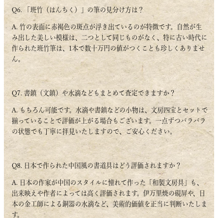
Q6. 「班竹（はんちく）」の筆の見分け方は？
A. 竹の表面に赤褐色の斑点が浮き出ているのが特徴です。自然が生
み出した美しい模様は、二つとして同じものがなく、特に古い時代に
作られた班竹筆は、1本で数十万円の値がつくことも珍しくありませ
ん。
Q7. 書鎮（文鎮）や水滴などもまとめて査定できますか？
A. もちろん可能です。水滴や書鎮などの小物は、文房四宝とセットで
揃っていることで評価が上がる場合もございます。一点ずつバラバラ
の状態でも丁寧に拝見いたしますので、ご安心ください。
Q8. 日本で作られた中国風の書道具はどう評価されますか？
A. 日本の作家が中国のスタイルに憧れて作った「和製文房具」も、
出来映えや作者によっては高く評価されます。伊万里焼の硯屏や、日
本の金工師による銅器の水滴など、美術的価値を正当に判断いたしま
す。