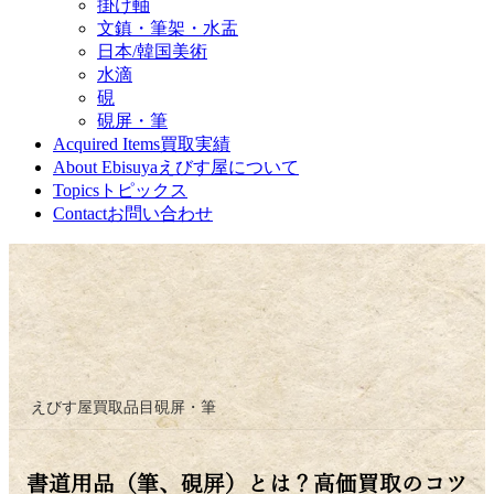
掛け軸
文鎮・筆架・水盂
日本/韓国美術
水滴
硯
硯屏・筆
Acquired Items
買取実績
About Ebisuya
えびす屋について
Topics
トピックス
Contact
お問い合わせ
えびす屋
買取品目
硯屏・筆
書道用品（筆、硯屏）とは？高価買取のコツ