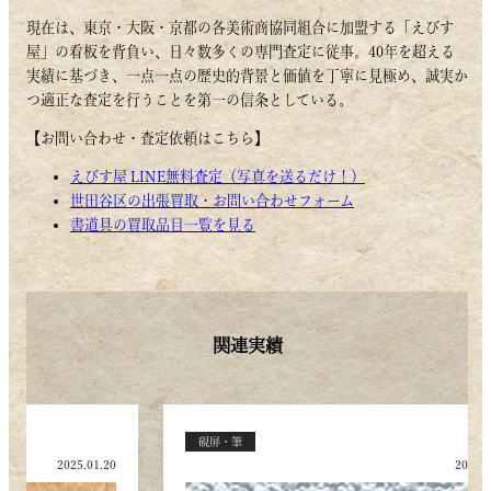
現在は、東京・大阪・京都の各美術商協同組合に加盟する「えびす
屋」の看板を背負い、日々数多くの専門査定に従事。40年を超える
実績に基づき、一点一点の歴史的背景と価値を丁寧に見極め、誠実か
つ適正な査定を行うことを第一の信条としている。
【お問い合わせ・査定依頼はこちら】
えびす屋 LINE無料査定（写真を送るだけ！）
世田谷区の出張買取・お問い合わせフォーム
書道具の買取品目一覧を見る
関連実績
中国美術
硯屏・筆
.09
2026.03.21