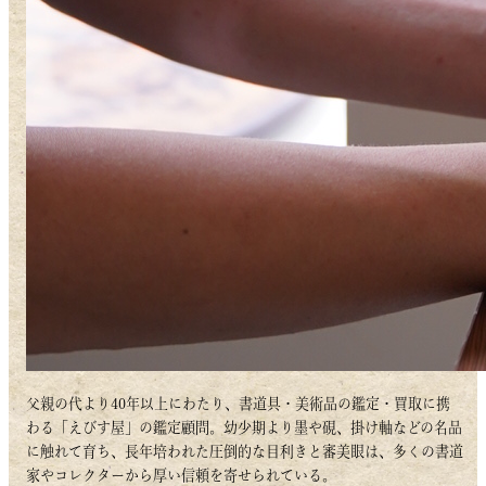
父親の代より40年以上にわたり、書道具・美術品の鑑定・買取に携
わる「えびす屋」の鑑定顧問。幼少期より墨や硯、掛け軸などの名品
に触れて育ち、長年培われた圧倒的な目利きと審美眼は、多くの書道
家やコレクターから厚い信頼を寄せられている。