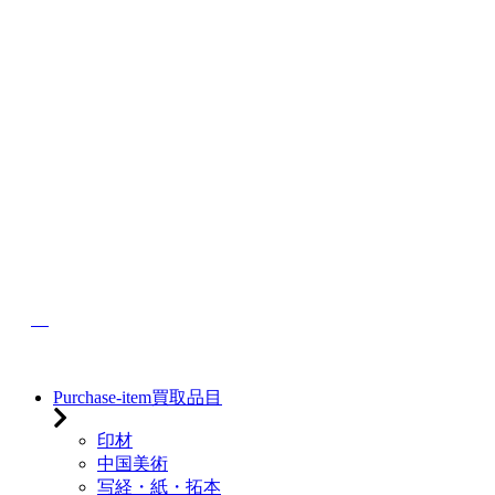
Purchase-item
買取品目
印材
中国美術
写経・紙・拓本