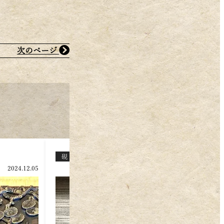
次のページ
日本/韓国美術
硯
中国
2024.11.29
2016.03.18