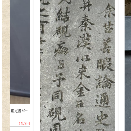
李朝時代（韓国）の硯
えびす屋 買取金額
85万円
えび