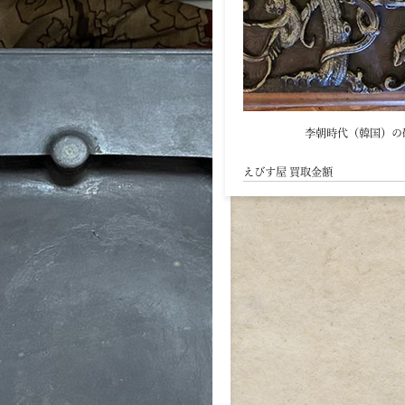
中国清代 硯 端渓硯
す屋 買取金額
55万円