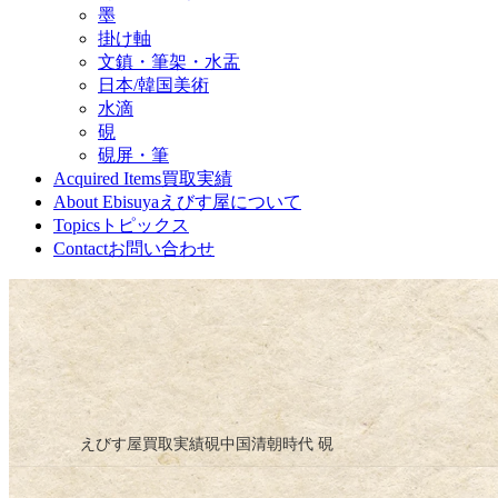
墨
掛け軸
文鎮・筆架・水盂
日本/韓国美術
水滴
硯
硯屏・筆
Acquired Items
買取実績
About Ebisuya
えびす屋について
Topics
トピックス
Contact
お問い合わせ
えびす屋
買取実績
硯
中国清朝時代 硯