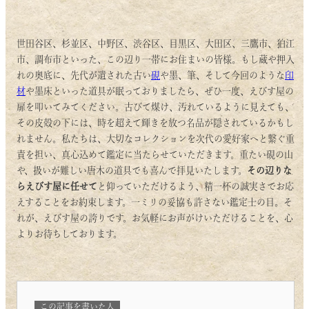
世田谷区、杉並区、中野区、渋谷区、目黒区、大田区、三鷹市、狛江
市、調布市といった、この辺り一帯にお住まいの皆様。もし蔵や押入
れの奥底に、先代が遺された古い
硯
や墨、筆、そして今回のような
印
材
や墨床といった道具が眠っておりましたら、ぜひ一度、えびす屋の
扉を叩いてみてください。古びて煤け、汚れているように見えても、
その皮殻の下には、時を超えて輝きを放つ名品が隠されているかもし
れません。私たちは、大切なコレクションを次代の愛好家へと繋ぐ重
責を担い、真心込めて鑑定に当たらせていただきます。重たい硯の山
や、扱いが難しい唐木の道具でも喜んで拝見いたします。
その辺りな
らえびす屋に任せて
と仰っていただけるよう、精一杯の誠実さでお応
えすることをお約束します。一ミリの妥協も許さない鑑定士の目。そ
れが、えびす屋の誇りです。お気軽にお声がけいただけることを、心
よりお待ちしております。
この記事を書いた人