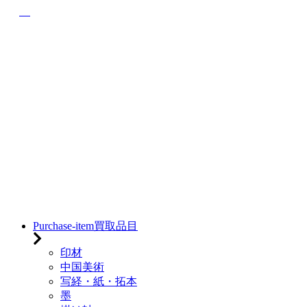
Purchase-item
買取品目
印材
中国美術
写経・紙・拓本
墨