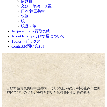
掛け軸
文鎮・筆架・水盂
日本/韓国美術
水滴
硯
硯屏・筆
Acquired Items
買取実績
About Ebisuya
えびす屋について
Topics
トピックス
Contact
お問い合わせ
えびす屋
買取実績
中国美術
一ミリの狂いもない材の重み｜世田
谷区で他社の安査定を打ち砕いた紫檀墨床七万円の真実