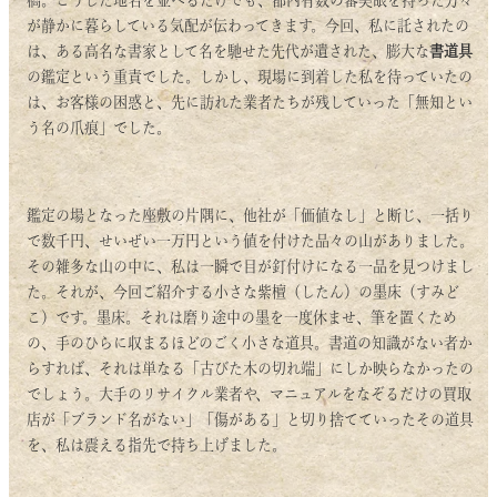
橋。こうした地名を並べるだけでも、都内有数の審美眼を持った方々
が静かに暮らしている気配が伝わってきます。今回、私に託されたの
は、ある高名な書家として名を馳せた先代が遺された、膨大な
書道具
の鑑定という重責でした。しかし、現場に到着した私を待っていたの
は、お客様の困惑と、先に訪れた業者たちが残していった「無知とい
う名の爪痕」でした。
鑑定の場となった座敷の片隅に、他社が「価値なし」と断じ、一括り
で数千円、せいぜい一万円という値を付けた品々の山がありました。
その雑多な山の中に、私は一瞬で目が釘付けになる一品を見つけまし
た。それが、今回ご紹介する小さな紫檀（したん）の墨床（すみど
こ）です。墨床。それは磨り途中の墨を一度休ませ、筆を置くため
の、手のひらに収まるほどのごく小さな道具。書道の知識がない者か
らすれば、それは単なる「古びた木の切れ端」にしか映らなかったの
でしょう。大手のリサイクル業者や、マニュアルをなぞるだけの買取
店が「ブランド名がない」「傷がある」と切り捨てていったその道具
を、私は震える指先で持ち上げました。