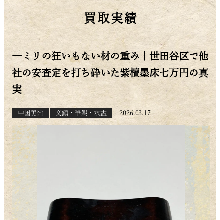
買取実績
一ミリの狂いもない材の重み｜世田谷区で他
社の安査定を打ち砕いた紫檀墨床七万円の真
実
中国美術
文鎮・筆架・水盂
2026.03.17