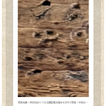
田谷区にて右文閣監製名牋を4万円で買取｜中国古紙の相場と評価ポイント