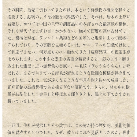
その瞬間、指先に伝わってきたのは、木という有機物の概念を軽々と
凌駕する、鉱物のような冷徹な重厚感でした。それは、唐木の王座に
君臨し、かつては中国の皇帝の調度品にのみ許された最高級の紫檀。
それも現代ではまずお目にかかれない、極めて密度の高い古材でし
た。紫檀は現在、ワシントン条約などの国際的な規制によって厳格に
守られており、その真贋を見極めるには、マニュアルの知識では決し
て到達できない、何万点もの材に触れてきた「皮膚感覚」の鑑定眼が
求められます。この小さな墨床の表面を精査すると、鏡のように磨き
込まれた漆黒に近い赤紫色の奥底に、牛毛紋（ぎゅうもうもん）と呼
ばれる、まるで生きている産毛が流れるような微細な模様が浮き出て
いました。これは、気が遠くなるような年月を耐え抜いて成長した、
正真正銘の高級紫檀である揺るぎない証拠です。さらに、材の中に樹
脂が結晶化した「金星」と呼ばれる輝きさえも、陽光の下でかすかに
瞬いていました。
一万円。他社が提示したその数字は、この材が持つ歴史的、美術的価
値を冒涜するものでした。なぜ、彼らはこれを見落としたのか。理由