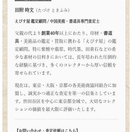
田附 時文
（たづけ ときふみ）
えびす屋 鑑定顧問 / 中国美術・書道具専門査定士
父親の代より
創業40年
以上にわたり、印材・
書道
具
・美術品の鑑定・買取に携わる「えびす屋」の鑑
定顧問。特に紫檀や翡翠、時代墨、田黄石などの希
少な素材の目利きにおいては、長年培われた圧倒的
な経験に基づき、多くのコレクターから厚い信頼を
寄せられています。
現在は、東京・大阪・京都の各美術商協同組合に加
盟し、誠実かつ適正な査定を第一の信条としていま
す。世田谷区を中心に東京都全域で、大切なコレク
ションの価値を最大限に評価いたします。
【お問い合わせ・査定依頼はこちら】