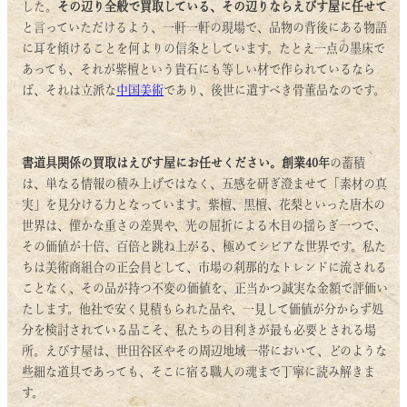
した。
その辺り全般で買取している、その辺りならえびす屋に任せて
と言っていただけるよう、一軒一軒の現場で、品物の背後にある物語
に耳を傾けることを何よりの信条としています。たとえ一点の墨床で
あっても、それが紫檀という貴石にも等しい材で作られているなら
ば、それは立派な
中国美術
であり、後世に遺すべき骨董品なのです。
書道具関係の買取はえびす屋にお任せください。
創業40年
の蓄積
は、単なる情報の積み上げではなく、五感を研ぎ澄ませて「素材の真
実」を見分ける力となっています。紫檀、黒檀、花梨といった唐木の
世界は、僅かな重さの差異や、光の屈折による木目の揺らぎ一つで、
その価値が十倍、百倍と跳ね上がる、極めてシビアな世界です。私た
ちは美術商組合の正会員として、市場の刹那的なトレンドに流される
ことなく、その品が持つ不変の価値を、正当かつ誠実な金額で評価い
たします。他社で安く見積もられた品や、一見して価値が分からず処
分を検討されている品こそ、私たちの目利きが最も必要とされる場
所。えびす屋は、世田谷区やその周辺地域一帯において、どのような
些細な道具であっても、そこに宿る職人の魂まで丁寧に読み解きま
す。