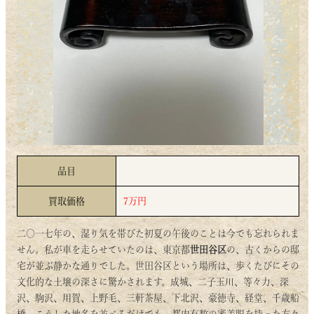
品目
買取価格
7万円
二〇一七年の、湿り気を帯びた初夏の午後のことは今でも忘れられま
せん。私が車を走らせていたのは、東京都
世田谷区
の、古くからの邸
宅が並ぶ静かな通りでした。世田谷区という場所は、歩くたびにその
文化的な土壌の深さに驚かされます。成城、二子玉川、等々力、深
沢、駒沢、用賀、上野毛、三軒茶屋、下北沢、豪徳寺、経堂、千歳船