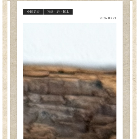
中国美術
文鎮・筆架・水盂
.21
2026.03.21