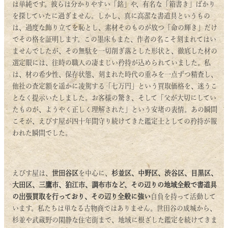
は単純です。彼らは分かりやすい「銘」や、有名な「箱書き」ばかり
を探していたに過ぎません。しかし、真に高潔な書道具というもの
は、過度な飾り立てを恥とし、素材そのものが放つ「命の輝き」だけ
でその格を証明します。この墨床もまた、作者の名こそ刻まれてはい
ませんでしたが、その無駄を一切削ぎ落とした形状と、徹底した材の
選定眼には、往時の職人の凄まじい矜持が込められていました。私
は、材の希少性、保存状態、刻まれた時代の重みを一点ずつ精査し、
他社の査定額を遥かに凌駕する「七万円」という買取価格を、迷うこ
となく提示いたしました。お客様の驚き、そして「父が大切にしてい
たものが、ようやく正しく理解された」という安堵の表情。あの瞬間
こそが、えびす屋が四十年間守り続けてきた鑑定士としての矜持が報
われた瞬間でした。
えびす屋は、
世田谷区
を中心に、
杉並区、中野区、渋谷区、目黒区、
大田区、三鷹市、狛江市、調布市など、その辺りの地域全般で書道具
の出張買取を行っており、その辺り全般に強い
自負を持って活動して
います。私たちは単なる古物商ではありません。世田谷の成城から、
杉並や武蔵野の閑静な住宅街まで、地域に根ざした鑑定を続けてきま