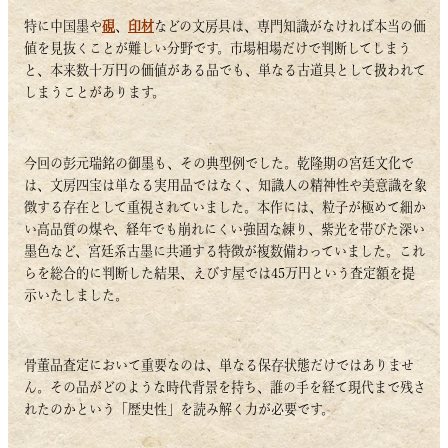
特に中国墨や
硯
、
印材
などの文房具は、専門知識がなければ本当の価
値を見抜くことが難しい分野です。市場相場だけで判断してしまう
と、本来数十万円の価値がある品でも、単なる古道具として扱われて
しまうことがあります。
今回の彭元瑞銘の御墨も、その典型例でした。乾隆期の宮廷文化で
は、文房四宝は単なる実用品ではなく、知識人の精神性や美意識を象
徴する存在として重視されていました。本作には、粒子が極めて細か
い高品質の煤や、経年でも崩れにくい強固な練り、紫光を帯びた深い
墨色など、宮廷系古墨に共通する特徴が複数備わっていました。これ
らを総合的に判断した結果、えびす屋では45万円という査定額を提
示いたしました。
骨董品査定において重要なのは、単なる保存状態だけではありませ
ん。その品がどのような時代背景を持ち、誰の手を経て現代まで残さ
れたのかという「歴史性」を読み解く力が必要です。