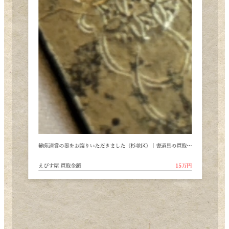
輸苑清賞の墨をお譲りいただきました（杉並区）｜書道具の買取事例
万円