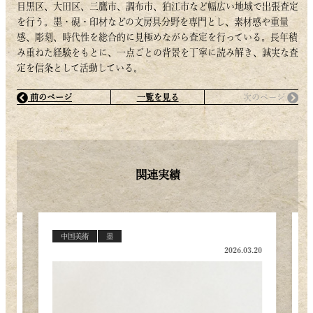
目黒区、大田区、三鷹市、調布市、狛江市など幅広い地域で出張査定
を行う。墨・硯・印材などの文房具分野を専門とし、素材感や重量
感、彫刻、時代性を総合的に見極めながら査定を行っている。長年積
み重ねた経験をもとに、一点ごとの背景を丁寧に読み解き、誠実な査
定を信条として活動している。
前のページ
一覧を見る
次のページ
関連実績
中国美術
墨
.20
2026.03.17