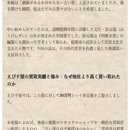
客様は「価値があるか分からない古い墨」と話されていましたが、箱
を開けた瞬間、私はただの古墨ではないことを直感しました。
中に収められていたのは、清朝乾隆年間に活躍した文臣・彭元瑞（ほ
うげんずい）の名が刻まれた中国墨でした。彭元瑞は『四庫全書』の
編纂にも関わった学者として知られ、乾隆帝の近臣として宮廷文化を
支えた人物です。今回の品は、その時代背景を色濃く宿した格調高い
文房具でした。
えびす屋の買取実績と強み：なぜ他社より高く買い取れた
のか
えびす屋では、この墨に対して
30万円
という査定額をご提示しまし
た。
お客様によれば、事前に複数のリサイクルショップや一般的な買取店
へ相談したものの、「古い墨なので値段はつかない」「書道具は需要