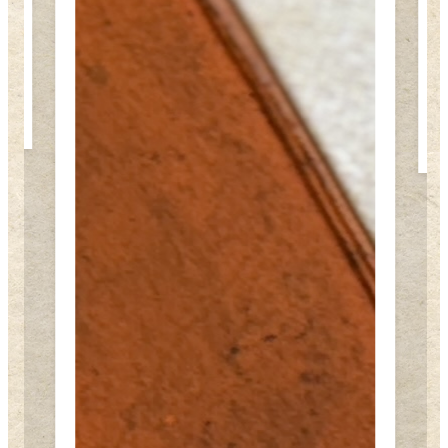
龍の如き気韻を纏う名墨｜杉並区で細川コレクション縁の古墨を十五万円で買取る真価の審美眼
えびす屋 買取金額
15万円