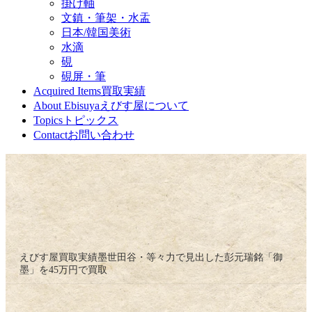
掛け軸
文鎮・筆架・水盂
日本/韓国美術
水滴
硯
硯屏・筆
Acquired Items
買取実績
About Ebisuya
えびす屋について
Topics
トピックス
Contact
お問い合わせ
えびす屋
買取実績
墨
世田谷・等々力で見出した彭元瑞銘「御
墨」を45万円で買取