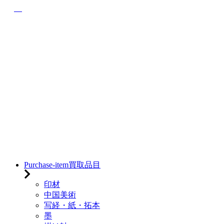
Purchase-item
買取品目
印材
中国美術
写経・紙・拓本
墨