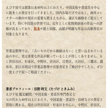
えびす屋では創業以来40年以上にわたり、中国美術や書道具を中心
に数多くの査定を行ってきました。国内市場だけではなく、海外コレ
クターの動向や現在の需要も踏まえながら、適正な価格をご提示して
います。特に中国墨の世界では、近年とくに乾隆期前後の作品への評
価が高まっており、
拓本
や紙と同様、由緒が明確な作品は高額査定の
対象となります。
骨董品整理では、「古いものだから価値はない」と思い込まれている
品の中に、実は重要な作品が眠っていることが珍しくありません。も
し世田谷区、杉並区、中野区、渋谷区、目黒区、大田区、三鷹市、調
布市、狛江市周辺で骨董品整理や出張査定をご検討中でしたら、ぜひ
一度えびす屋へご相談ください。
著者プロフィール：田附 時文（たづけ ときふみ）
えびす屋 鑑定顧問／中国美術・書道具専門査定士
父の代から40年以上にわたり、中国美術・書道具・印材などの査定と
買取に携わる。現在は世田谷区・杉並区を中心に、中野区、渋谷区、