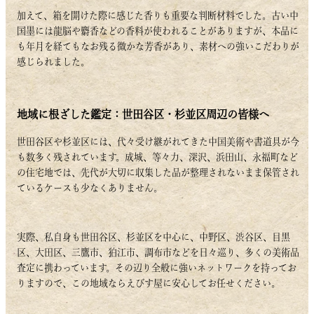
加えて、箱を開けた際に感じた香りも重要な判断材料でした。古い中
国墨には龍脳や麝香などの香料が使われることがありますが、本品に
も年月を経てもなお残る微かな芳香があり、素材への強いこだわりが
感じられました。
地域に根ざした鑑定：世田谷区・杉並区周辺の皆様へ
世田谷区や杉並区には、代々受け継がれてきた中国美術や書道具が今
も数多く残されています。成城、等々力、深沢、浜田山、永福町など
の住宅地では、先代が大切に収集した品が整理されないまま保管され
ているケースも少なくありません。
実際、私自身も世田谷区、杉並区を中心に、中野区、渋谷区、目黒
区、大田区、三鷹市、狛江市、調布市などを日々巡り、多くの美術品
査定に携わっています。その辺り全般に強いネットワークを持ってお
りますので、この地域ならえびす屋に安心してお任せください。