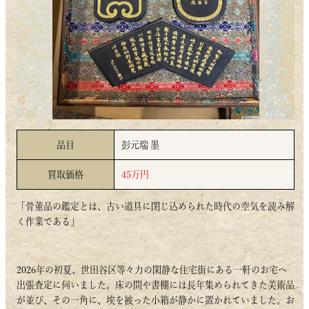
品目
彭元瑞 墨
買取価格
45万円
「骨董品の鑑定とは、古い道具に閉じ込められた時代の空気を読み解
く作業である」
2026年の初夏、世田谷区等々力の閑静な住宅街にある一軒のお宅へ
出張査定に伺いました。床の間や書棚には長年集められてきた美術品
が並び、その一角に、埃を被った小箱が静かに置かれていました。お