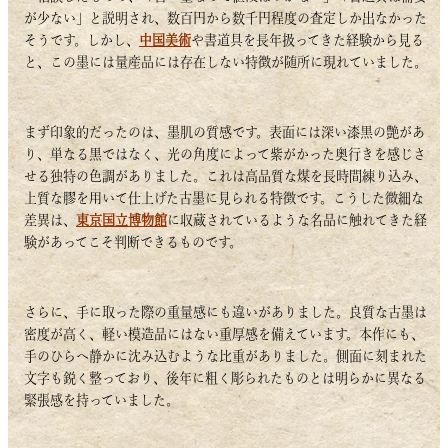
が少ない」と説明され、数百円から数千円程度の査定しか出なかった
そうです。しかし、
中国美術
や書道具を長年扱ってきた経験から見る
と、この墨には量産品には存在しない特徴が随所に現れていました。
まず印象的だったのは、墨肌の質感です。表面には深い漆黒の艶があ
り、単なる黒ではなく、光の角度によって紫がかった奥行きを感じさ
せる独特の色調がありました。これは高品質な煤を長時間練り込み、
上質な膠を用いて仕上げた古墨に見られる特徴です。こうした微細な
差異は、
東京国立博物館
に収蔵されているような名品に触れてきた経
験があってこそ判断できるものです。
さらに、手に取った際の重量感にも違いがありました。良質な古墨は
密度が高く、軽い模造品にはない重厚感を備えています。本作にも、
手のひらへ静かに沈み込むような比重がありました。側面に刻まれた
文字も鋭く整っており、後年に粗く彫られたものとは明らかに異なる
緊張感を持っていました。