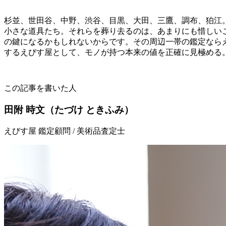
杉並、世田谷、中野、渋谷、目黒、大田、三鷹、調布、狛江
小さな道具たち。それらを葬り去るのは、あまりにも惜しい
の鍵になるかもしれないからです。その周辺一帯の鑑定なら
するえびす屋として、モノが持つ本来の値を正確に見極める
この記事を書いた人
田附 時文
（たづけ ときふみ）
えびす屋 鑑定顧問 / 美術品査定士