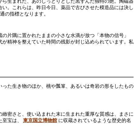
がら生まれた、あのしっとりとした黒ずんだ独特の艶。陶磁器
合い。これらは、昨日今日、薬品で古びさせた模造品には決し
通の指標となります。
蔵の片隅に置かれたままの小さな水滴が放つ「本物の信号」
代が精神を整えていた時間の残影が封じ込められています。私
いった生き物のほか、桃や瓢箪、あるいは奇岩の形をしたもの
の緻密さと、使い込まれた末に生まれた重厚な質感は、まさに
た至宝は、
東京国立博物館
に収蔵されているような歴史的名