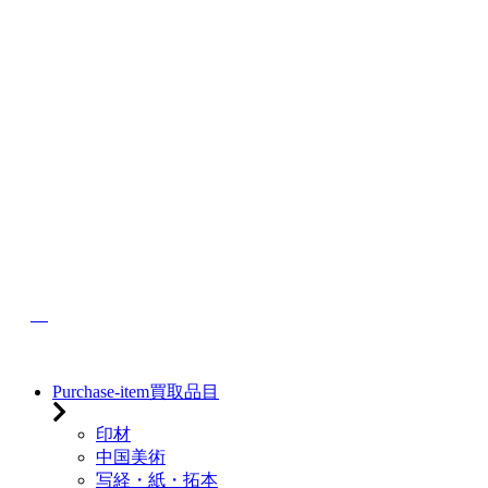
Purchase-item
買取品目
印材
中国美術
写経・紙・拓本