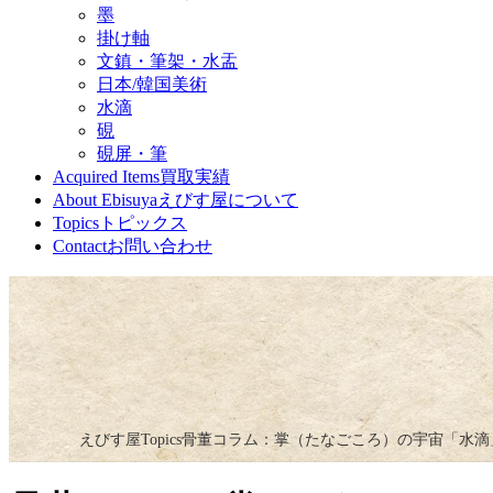
墨
掛け軸
文鎮・筆架・水盂
日本/韓国美術
水滴
硯
硯屏・筆
Acquired Items
買取実績
About Ebisuya
えびす屋について
Topics
トピックス
Contact
お問い合わせ
えびす屋
Topics
骨董コラム：掌（たなごころ）の宇宙「水滴