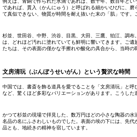
例えば、青銅で作られた水滴であれば、数十年、数百年とい
であれば、貫入（かんにゅう）と呼ばれる細かいひびに、磨
て真似できない、物質が時間を耐え抜いた末の「肌」です。
杉並、世田谷、中野、渋谷、目黒、大田、三鷹、狛江、調布
は、どれほど汚れに塗れていても鮮明に響いてきます。ご遺
たちは、その表面の僅かな手擦れや酸化の具合から、当時の
文房清玩（ぶんぼうせいがん）という贅沢な時間
中国では、書斎を飾る道具を愛でることを「文房清玩」と呼
など、驚くほど多彩なバリエーションがあります。こうした
かつて杉並の現場で拝見した、数万円ほどの小さな陶器の水
名品の名にふさわしいものでした。表面の埃の下には、先代
品とも、地続きの精神を宿しています。