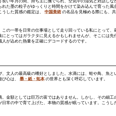
う長い年月の間、持ち主に撫でられ、空気中の湿気と対話しな
られた墨の粒子がゆっくりと時間をかけて染み込んで育った風
こうした質感の鑑定は、
中国美術
の名品を見極める際にも、共
。この一帯を日常の仕事場として走り回っている私にとって、
族にとってはガラクタに見えるかもしれませんが、そこには先
職人が込めた熱量を正確にデコードするのです。
び、文人の最高級の嗜好としました。水滴には、蛙や鳥、魚と
遊び心は、
墨・紙・拓本
の世界とも深く呼応しています。
滴。金額としては巨万の富ではありません。しかし、その細工
が日常の中で育て上げた、本物の質感が眠っています。こうし